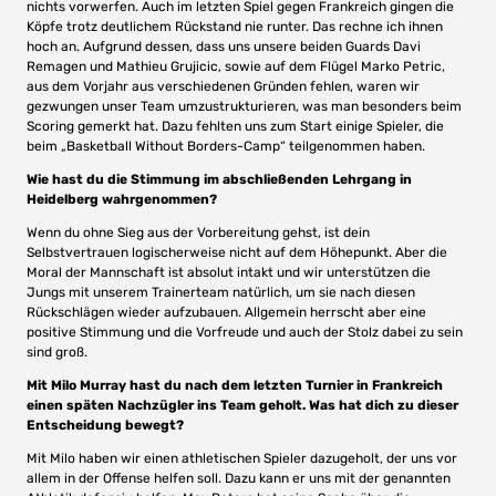
nichts vorwerfen. Auch im letzten Spiel gegen Frankreich gingen die
Köpfe trotz deutlichem Rückstand nie runter. Das rechne ich ihnen
hoch an. Aufgrund dessen, dass uns unsere beiden Guards Davi
Remagen und Mathieu Grujicic, sowie auf dem Flügel Marko Petric,
aus dem Vorjahr aus verschiedenen Gründen fehlen, waren wir
gezwungen unser Team umzustrukturieren, was man besonders beim
Scoring gemerkt hat. Dazu fehlten uns zum Start einige Spieler, die
beim „Basketball Without Borders-Camp“ teilgenommen haben.
Wie hast du die Stimmung im abschließenden Lehrgang in
Heidelberg wahrgenommen?
Wenn du ohne Sieg aus der Vorbereitung gehst, ist dein
Selbstvertrauen logischerweise nicht auf dem Höhepunkt. Aber die
Moral der Mannschaft ist absolut intakt und wir unterstützen die
Jungs mit unserem Trainerteam natürlich, um sie nach diesen
Rückschlägen wieder aufzubauen. Allgemein herrscht aber eine
positive Stimmung und die Vorfreude und auch der Stolz dabei zu sein
sind groß.
Mit Milo Murray hast du nach dem letzten Turnier in Frankreich
einen späten Nachzügler ins Team geholt. Was hat dich zu dieser
Entscheidung bewegt?
Mit Milo haben wir einen athletischen Spieler dazugeholt, der uns vor
allem in der Offense helfen soll. Dazu kann er uns mit der genannten