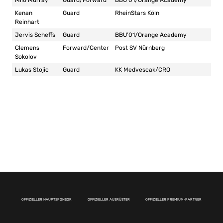
Milo Murray
Guard/Forward
BBU’01/Orange Academy
Kenan
Guard
RheinStars Köln
Reinhart
Jervis Scheffs
Guard
BBU’01/Orange Academy
Clemens
Forward/Center
Post SV Nürnberg
Sokolov
Lukas Stojic
Guard
KK Medvescak/CRO
OFFIZIELLER HAUPTSPONSOR
OFFIZIELLER AUSRÜSTER
OFFIZIELLER PREMIUM-PARTNER