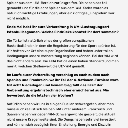
Spieler aus dem U16-Bereich zurückgreifen. Die haben das toll
gemacht und für die acht Spieler aus dem WM-Kader waren es
natürlich wichtige Erfahrungen, aber ein richtiges „Einspielen“ war
nicht möglich.
Ende Mai habt ihr eure Vorbereitung in WM-Austragungsort
Istanbul begonnen. Welche Eindrücke konntet ihr dort sammeln?
Die Türkei ist natürlich eines der großen europäischen
Basketballländer, in dem die Begeisterung für den Sport spürbar ist.
Wir hatten vor Ort eine super Organisation und haben unter tollen
Bedingungen unsere Vorbereitung beginnen können. Bei der WM wird
das nicht anders sein. Die FIBA hat da einen hohen Standard und man
merkt, welchen Stellenwert die U17-WM genießt.
Im Laufe eurer Vorbereitung verschlug es euch zudem nach
Spanien und Frankreich, wo ihr Teil der 4-Nationen-Turniere wart.
Mit acht Niederlagen und keinem Sieg fällt das Fazit der
Vorbereitung ergebnistechnisch eher ernüchternd aus. Wie
bewertest du die letzten vier Wochen?
Natürlich haben wir uns in einigen Duellen schwergetan, aber man
muss auch realistisch bleiben. Mit unter anderem Frankreich und
Spanien haben wir gegen WM-Schwergewichte gespielt, die aktuell
nicht unsere Kragenweite sind. Die Jungs haben sehr viel investiert
und können sich bezüglich ihrer Einstellung, Energie und Disziplin