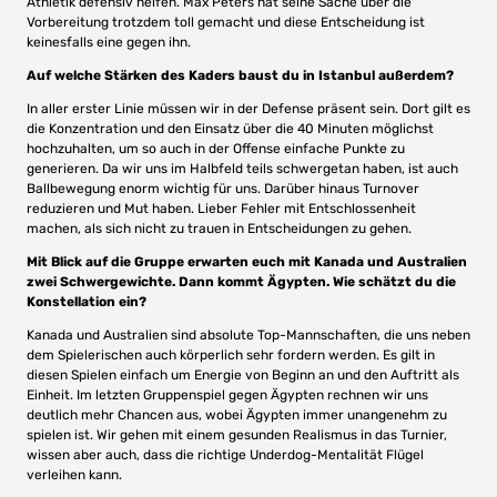
Athletik defensiv helfen. Max Peters hat seine Sache über die
Vorbereitung trotzdem toll gemacht und diese Entscheidung ist
keinesfalls eine gegen ihn.
Auf welche Stärken des Kaders baust du in Istanbul außerdem?
In aller erster Linie müssen wir in der Defense präsent sein. Dort gilt es
die Konzentration und den Einsatz über die 40 Minuten möglichst
hochzuhalten, um so auch in der Offense einfache Punkte zu
generieren. Da wir uns im Halbfeld teils schwergetan haben, ist auch
Ballbewegung enorm wichtig für uns. Darüber hinaus Turnover
reduzieren und Mut haben. Lieber Fehler mit Entschlossenheit
machen, als sich nicht zu trauen in Entscheidungen zu gehen.
Mit Blick auf die Gruppe erwarten euch mit Kanada und Australien
zwei Schwergewichte. Dann kommt Ägypten. Wie schätzt du die
Konstellation ein?
Kanada und Australien sind absolute Top-Mannschaften, die uns neben
dem Spielerischen auch körperlich sehr fordern werden. Es gilt in
diesen Spielen einfach um Energie von Beginn an und den Auftritt als
Einheit. Im letzten Gruppenspiel gegen Ägypten rechnen wir uns
deutlich mehr Chancen aus, wobei Ägypten immer unangenehm zu
spielen ist. Wir gehen mit einem gesunden Realismus in das Turnier,
wissen aber auch, dass die richtige Underdog-Mentalität Flügel
verleihen kann.