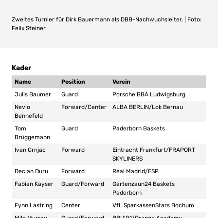
Zweites Turnier für Dirk Bauermann als DBB-Nachwuchsleiter. | Foto:
Felix Steiner
Kader
Name
Position
Verein
Julis Baumer
Guard
Porsche BBA Ludwigsburg
Nevio
Forward/Center
ALBA BERLIN/Lok Bernau
Bennefeld
Tom
Guard
Paderborn Baskets
Brüggemann
Ivan Crnjac
Forward
Eintracht Frankfurt/FRAPORT
SKYLINERS
Declan Duru
Forward
Real Madrid/ESP
Fabian Kayser
Guard/Forward
Gartenzaun24 Baskets
Paderborn
Fynn Lastring
Center
VfL SparkassenStars Bochum