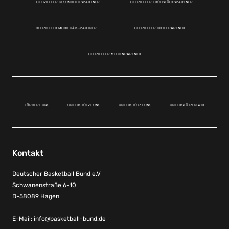
OFFIZIELLER GESUNDHEITSPARTNER
OFFIZIELLER FRÜHSTÜCKSPARTNER
OFFIZIELLER MOBILITÄTS-PARTNER
OFFIZIELLER HOTELPARTNER
OFFIZIELLER MEDIENPARTNER
FÖRDERT UNS
UNTERSTÜTZT UNS
UNTERSTÜTZT UNS
UNTERSTÜTZEN WIR
Kontakt
Deutscher Basketball Bund e.V
Schwanenstraße 6-10
D-58089 Hagen
E-Mail:
info@basketball-bund.de