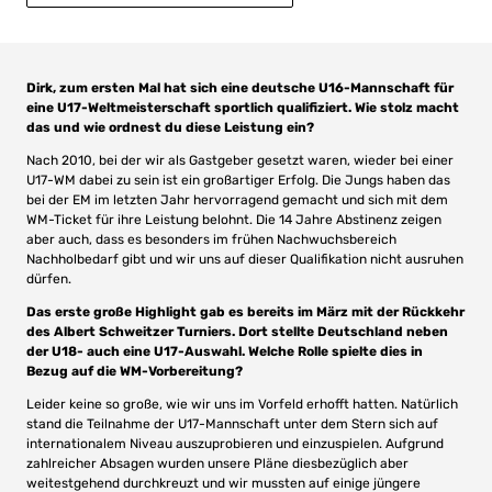
Dirk, zum ersten Mal hat sich eine deutsche U16-Mannschaft für
eine U17-Weltmeisterschaft sportlich qualifiziert. Wie stolz macht
das und wie ordnest du diese Leistung ein?
Nach 2010, bei der wir als Gastgeber gesetzt waren, wieder bei einer
U17-WM dabei zu sein ist ein großartiger Erfolg. Die Jungs haben das
bei der EM im letzten Jahr hervorragend gemacht und sich mit dem
WM-Ticket für ihre Leistung belohnt. Die 14 Jahre Abstinenz zeigen
aber auch, dass es besonders im frühen Nachwuchsbereich
Nachholbedarf gibt und wir uns auf dieser Qualifikation nicht ausruhen
dürfen.
Das erste große Highlight gab es bereits im März mit der Rückkehr
des Albert Schweitzer Turniers. Dort stellte Deutschland neben
der U18- auch eine U17-Auswahl. Welche Rolle spielte dies in
Bezug auf die WM-Vorbereitung?
Leider keine so große, wie wir uns im Vorfeld erhofft hatten. Natürlich
stand die Teilnahme der U17-Mannschaft unter dem Stern sich auf
internationalem Niveau auszuprobieren und einzuspielen. Aufgrund
zahlreicher Absagen wurden unsere Pläne diesbezüglich aber
weitestgehend durchkreuzt und wir mussten auf einige jüngere