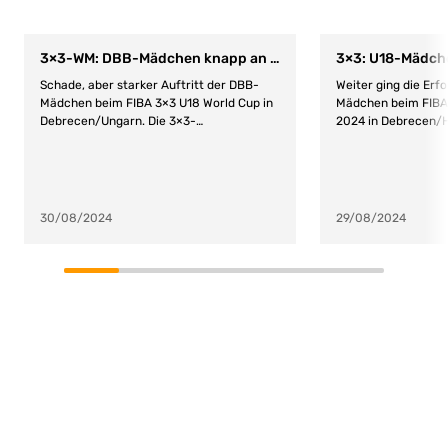
3×3-WM: DBB-Mädchen knapp an Bronzemedaille vorbei
Schade, aber starker Auftritt der DBB-
Weiter ging die Erf
Mädchen beim FIBA 3×3 U18 World Cup in
Mädchen beim FIBA
Debrecen/Ungarn. Die 3×3-
2024 in Debrecen/
Korbjägerinnen verpassten die
Spieltag für die DB
Bronzemedaille nur knapp mit einem 17:21
klarer erster Sieg 
gegen China. Die Jungen mussten sich im
Turkmenistan, die s
Viertelfinale den starken Spaniern mit
dominierten. Gegen
14:21 geschlagen geben. U18-Mädchen Mit
Ungarn überzeugte
30/08/2024
29/08/2024
solidem Auftritt ins Halbfinale Das Spiel
einer beachtlichen 
gegen Polen begann zäh, doch
Distanz und gewanne
Deutschland sicherte sich schnell die
Im Viertelfinale ge
Führung. Trotz guter Ideen konnten die
Polen (16.30 Uhr). 
DBB-Mädchen anfangs wenig aus ihren
Einen geschmeidigen
Chancen machen, während die Defensive
deutschen U18 3×3
mit starken Blocks überzeugte. Durch
Turkmenistan an de
genutzte Rebounds und einen Korbleger
legte mit einem Kor
von Huppertz bauten sie die Führung auf
Ilić folgte mit dem
6:2 aus. Ilijc fand immer wieder ihre
schnellen Anspiel vo
Mitspielerinnen unter dem Korb und
Soltau legte Letzter
Deutschland kontrollierte das Spiel weiter.
zuverlässig ins Net
Zur Mitte des Spiels erhöhte Soltau auf
Johanna Huppertz d