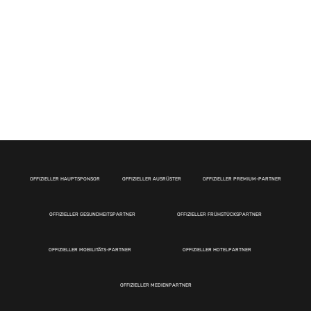
OFFIZIELLER HAUPTSPONSOR
OFFIZIELLER AUSRÜSTER
OFFIZIELLER PREMIUM-PARTNER
OFFIZIELLER GESUNDHEITSPARTNER
OFFIZIELLER FRÜHSTÜCKSPARTNER
OFFIZIELLER MOBILITÄTS-PARTNER
OFFIZIELLER HOTELPARTNER
OFFIZIELLER MEDIENPARTNER