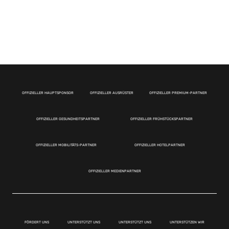
OFFIZIELLER HAUPTSPONSOR
OFFIZIELLER AUSRÜSTER
OFFIZIELLER PREMIUM-PARTNER
OFFIZIELLER GESUNDHEITSPARTNER
OFFIZIELLER FRÜHSTÜCKSPARTNER
OFFIZIELLER MOBILITÄTS-PARTNER
OFFIZIELLER HOTELPARTNER
OFFIZIELLER MEDIENPARTNER
FÖRDERT UNS
UNTERSTÜTZT UNS
UNTERSTÜTZT UNS
UNTERSTÜTZEN WIR