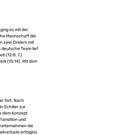
ging es mit der
sche Mannschaft die
n zwei Dreiern mit
s deutsche Team lief
b (12:8, 7.).
rk (15:14). Mit dem
er fort. Nach
n Schiller zur
us dem Konzept
Transition und
e unternahmen die
lverluste erfolglos