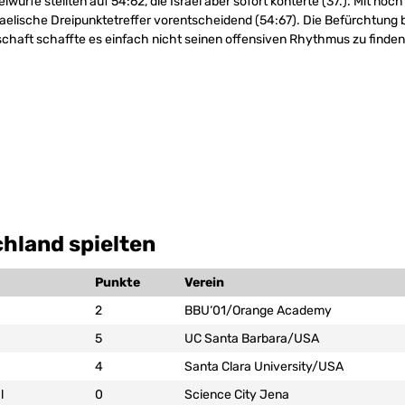
eiwürfe stellten auf 54:62, die Israel aber sofort konterte (37.). Mit noc
raelische Dreipunktetreffer vorentscheidend (54:67). Die Befürchtung 
chaft schaffte es einfach nicht seinen offensiven Rhythmus zu finden
hland spielten
Punkte
Verein
2
BBU‘01/Orange Academy
5
UC Santa Barbara/USA
4
Santa Clara University/USA
l
0
Science City Jena