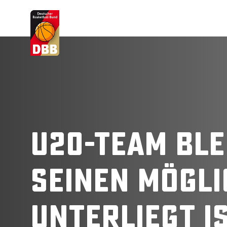
Suchvorschläge
Lorem Ipsum
Dolor Sit
Amet Valputo
U20-Team ble
seinen Mögli
unterliegt I