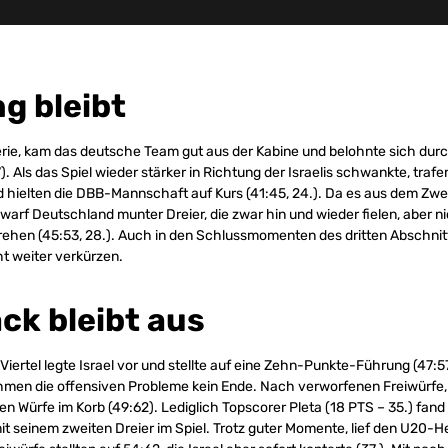
g bleibt
Serie, kam das deutsche Team gut aus der Kabine und belohnte sich durc
). Als das Spiel wieder stärker in Richtung der Israelis schwankte, tra
 hielten die DBB-Mannschaft auf Kurs (41:45, 24.). Da es aus dem Zwe
, warf Deutschland munter Dreier, die zwar hin und wieder fielen, aber n
rehen (45:53, 28.). Auch in den Schlussmomenten des dritten Abschnit
t weiter verkürzen.
k bleibt aus
 Viertel legte Israel vor und stellte auf eine Zehn-Punkte-Führung (47:57
hmen die offensiven Probleme kein Ende. Nach verworfenen Freiwürfe, 
en Würfe im Korb (49:62). Lediglich Topscorer Pleta (18 PTS – 35.) fan
it seinem zweiten Dreier im Spiel. Trotz guter Momente, lief den U20-H