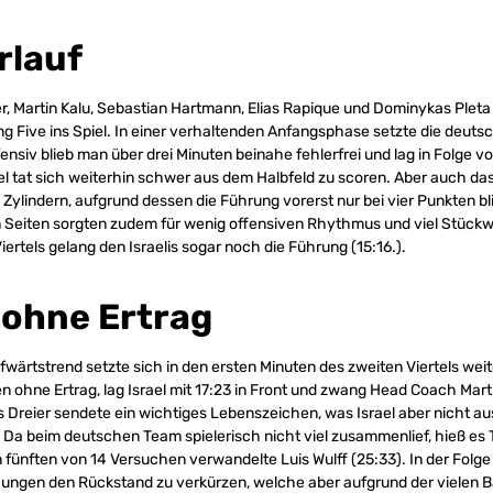
rlauf
, Martin Kalu, Sebastian Hartmann, Elias Rapique und Dominykas Pleta 
ng Five ins Spiel. In einer verhaltenden Anfangsphase setzte die deut
ensiv blieb man über drei Minuten beinahe fehlerfrei und lag in Folge vo
ael tat sich weiterhin schwer aus dem Halbfeld zu scoren. Aber auch da
 Zylindern, aufgrund dessen die Führung vorerst nur bei vier Punkten blie
 Seiten sorgten zudem für wenig offensiven Rhythmus und viel Stückwe
Viertels gelang den Israelis sogar noch die Führung (15:16.).
 ohne Ertrag
wärtstrend setzte sich in den ersten Minuten des zweiten Viertels weit
n ohne Ertrag, lag Israel mit 17:23 in Front und zwang Head Coach Marti
 Dreier sendete ein wichtiges Lebenszeichen, was Israel aber nicht a
). Da beim deutschen Team spielerisch nicht viel zusammenlief, hieß es 
 fünften von 14 Versuchen verwandelte Luis Wulff (25:33). In der Folg
gen den Rückstand zu verkürzen, welche aber aufgrund der vielen Bal