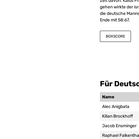
Zeit davon. Kalus Fr
gehen wirkte der is
die deutsche Manns
Ende mit 58:67.
BOXSCORE
Für Deutsc
Name
Alec Anigbata
Kilian Brockhoff
Jacob Ensminger
Raphael Falkentha