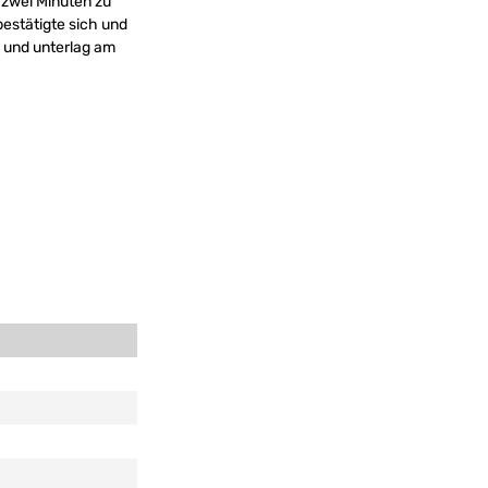
h zwei Minuten zu
bestätigte sich und
 und unterlag am