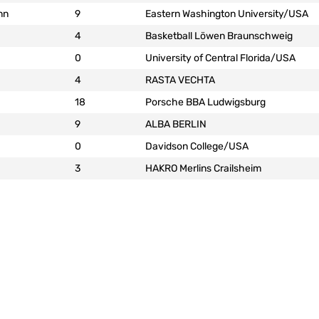
nn
9
Eastern Washington University/USA
4
Basketball Löwen Braunschweig
0
University of Central Florida/USA
4
RASTA VECHTA
18
Porsche BBA Ludwigsburg
9
ALBA BERLIN
0
Davidson College/USA
3
HAKRO Merlins Crailsheim