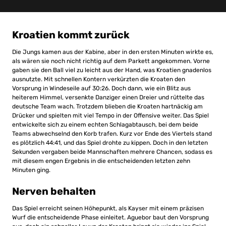
Kroatien kommt zurück
Die Jungs kamen aus der Kabine, aber in den ersten Minuten wirkte es,
als wären sie noch nicht richtig auf dem Parkett angekommen. Vorne
gaben sie den Ball viel zu leicht aus der Hand, was Kroatien gnadenlos
ausnutzte. Mit schnellen Kontern verkürzten die Kroaten den
Vorsprung in Windeseile auf 30:26. Doch dann, wie ein Blitz aus
heiterem Himmel, versenkte Danziger einen Dreier und rüttelte das
deutsche Team wach. Trotzdem blieben die Kroaten hartnäckig am
Drücker und spielten mit viel Tempo in der Offensive weiter. Das Spiel
entwickelte sich zu einem echten Schlagabtausch, bei dem beide
Teams abwechselnd den Korb trafen. Kurz vor Ende des Viertels stand
es plötzlich 44:41, und das Spiel drohte zu kippen. Doch in den letzten
Sekunden vergaben beide Mannschaften mehrere Chancen, sodass es
mit diesem engen Ergebnis in die entscheidenden letzten zehn
Minuten ging.
Nerven behalten
Das Spiel erreicht seinen Höhepunkt, als Kayser mit einem präzisen
Wurf die entscheidende Phase einleitet. Aguebor baut den Vorsprung