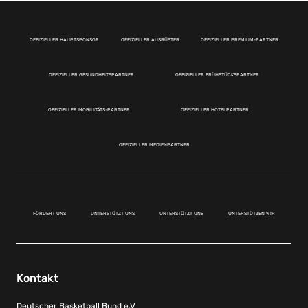
OFFIZIELLER HAUPTSPONSOR
OFFIZIELLER AUSRÜSTER
OFFIZIELLER PREMIUM-PARTNER
OFFIZIELLER GESUNDHEITSPARTNER
OFFIZIELLER FRÜHSTÜCKSPARTNER
OFFIZIELLER MOBILITÄTS-PARTNER
OFFIZIELLER HOTELPARTNER
OFFIZIELLER MEDIENPARTNER
FÖRDERT UNS
UNTERSTÜTZT UNS
UNTERSTÜTZT UNS
UNTERSTÜTZEN WIR
Kontakt
Deutscher Basketball Bund e.V