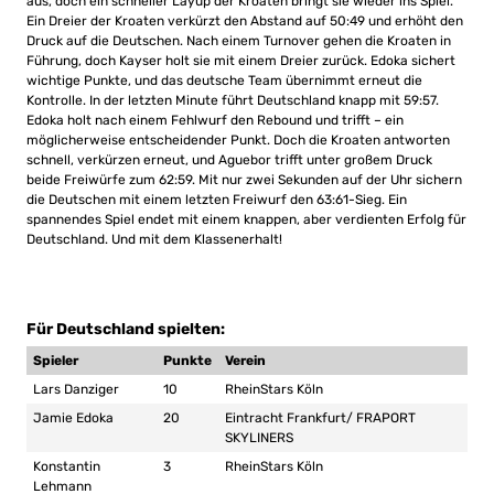
aus, doch ein schneller Layup der Kroaten bringt sie wieder ins Spiel.
Ein Dreier der Kroaten verkürzt den Abstand auf 50:49 und erhöht den
Druck auf die Deutschen. Nach einem Turnover gehen die Kroaten in
Führung, doch Kayser holt sie mit einem Dreier zurück. Edoka sichert
wichtige Punkte, und das deutsche Team übernimmt erneut die
Kontrolle. In der letzten Minute führt Deutschland knapp mit 59:57.
Edoka holt nach einem Fehlwurf den Rebound und trifft – ein
möglicherweise entscheidender Punkt. Doch die Kroaten antworten
schnell, verkürzen erneut, und Aguebor trifft unter großem Druck
beide Freiwürfe zum 62:59. Mit nur zwei Sekunden auf der Uhr sichern
die Deutschen mit einem letzten Freiwurf den 63:61-Sieg. Ein
spannendes Spiel endet mit einem knappen, aber verdienten Erfolg für
Deutschland. Und mit dem Klassenerhalt!
Für Deutschland spielten:
Spieler
Punkte
Verein
Lars Danziger
10
RheinStars Köln
Jamie Edoka
20
Eintracht Frankfurt/ FRAPORT
SKYLINERS
Konstantin
3
RheinStars Köln
Lehmann