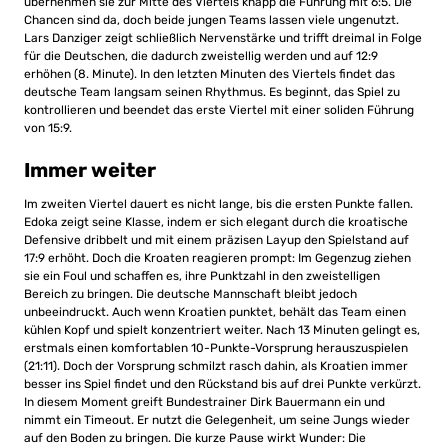
übernehmen sie zur Mitte des Viertels knapp die Führung mit 6:5. Die
Chancen sind da, doch beide jungen Teams lassen viele ungenutzt.
Lars Danziger zeigt schließlich Nervenstärke und trifft dreimal in Folge
für die Deutschen, die dadurch zweistellig werden und auf 12:9
erhöhen (8. Minute). In den letzten Minuten des Viertels findet das
deutsche Team langsam seinen Rhythmus. Es beginnt, das Spiel zu
kontrollieren und beendet das erste Viertel mit einer soliden Führung
von 15:9.
Immer weiter
Im zweiten Viertel dauert es nicht lange, bis die ersten Punkte fallen.
Edoka zeigt seine Klasse, indem er sich elegant durch die kroatische
Defensive dribbelt und mit einem präzisen Layup den Spielstand auf
17:9 erhöht. Doch die Kroaten reagieren prompt: Im Gegenzug ziehen
sie ein Foul und schaffen es, ihre Punktzahl in den zweistelligen
Bereich zu bringen. Die deutsche Mannschaft bleibt jedoch
unbeeindruckt. Auch wenn Kroatien punktet, behält das Team einen
kühlen Kopf und spielt konzentriert weiter. Nach 13 Minuten gelingt es,
erstmals einen komfortablen 10-Punkte-Vorsprung herauszuspielen
(21:11). Doch der Vorsprung schmilzt rasch dahin, als Kroatien immer
besser ins Spiel findet und den Rückstand bis auf drei Punkte verkürzt.
In diesem Moment greift Bundestrainer Dirk Bauermann ein und
nimmt ein Timeout. Er nutzt die Gelegenheit, um seine Jungs wieder
auf den Boden zu bringen. Die kurze Pause wirkt Wunder: Die