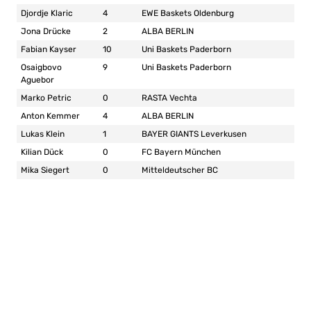
Djordje Klaric
4
EWE Baskets Oldenburg
Jona Drücke
2
ALBA BERLIN
Fabian Kayser
10
Uni Baskets Paderborn
Osaigbovo
9
Uni Baskets Paderborn
Aguebor
Marko Petric
0
RASTA Vechta
Anton Kemmer
4
ALBA BERLIN
Lukas Klein
1
BAYER GIANTS Leverkusen
Kilian Dück
0
FC Bayern München
Mika Siegert
0
Mitteldeutscher BC