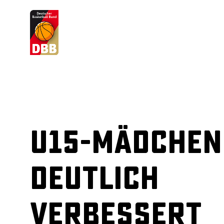
Suchvorschläge
Lorem Ipsum
Dolor Sit
Amet Valputo
U15-Mädchen
deutlich
verbessert