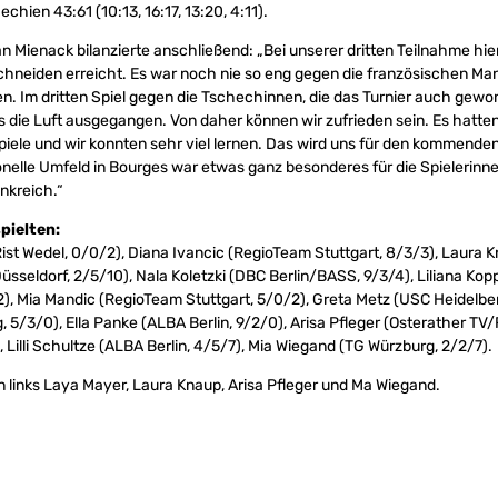
hien 43:61 (10:13, 16:17, 13:20, 4:11).
n Mienack bilanzierte anschließend: „Bei unserer dritten Teilnahme hie
chneiden erreicht. Es war noch nie so eng gegen die französischen Ma
en. Im dritten Spiel gegen die Tschechinnen, die das Turnier auch gewo
die Luft ausgegangen. Von daher können wir zufrieden sein. Es hatten 
piele und wir konnten sehr viel lernen. Das wird uns für den kommend
onelle Umfeld in Bourges war etwas ganz besonderes für die Spielerinne
ankreich.“
pielten:
st Wedel, 0/0/2), Diana Ivancic (RegioTeam Stuttgart, 8/3/3), Laura 
sseldorf, 2/5/10), Nala Koletzki (DBC Berlin/BASS, 9/3/4), Liliana Ko
), Mia Mandic (RegioTeam Stuttgart, 5/0/2), Greta Metz (USC Heidelbe
 5/3/0), Ella Panke (ALBA Berlin, 9/2/0), Arisa Pfleger (Osterather TV
, Lilli Schultze (ALBA Berlin, 4/5/7), Mia Wiegand (TG Würzburg, 2/2/7).
n links Laya Mayer, Laura Knaup, Arisa Pfleger und Ma Wiegand.