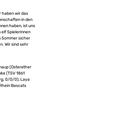
r haben wir das
nnschaften in den
nnen haben, ist uns
elf Spielerinnen
en Sommer sicher
n. Wir sind sehr
Knaup (Osterather
ppke (TSV 1861
rg, 0/0/0), Laya
/Rhein Bascats