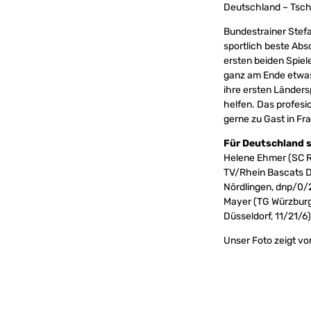
Deutschland – Tschec
Bundestrainer Stefa
sportlich beste Abs
ersten beiden Spiel
ganz am Ende etwas 
ihre ersten Länders
helfen. Das profesi
gerne zu Gast in Fr
Für Deutschland s
Helene Ehmer (SC Ri
TV/Rhein Bascats Dü
Nördlingen, dnp/0/2
Mayer (TG Würzburg,
Düsseldorf, 11/21/6)
Unser Foto zeigt vo