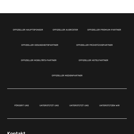
OFFIZIELLER HAUPTSPONSOR
OFFIZIELLER AUSRÜSTER
OFFIZIELLER PREMIUM-PARTNER
OFFIZIELLER GESUNDHEITSPARTNER
OFFIZIELLER FRÜHSTÜCKSPARTNER
OFFIZIELLER MOBILITÄTS-PARTNER
OFFIZIELLER HOTELPARTNER
OFFIZIELLER MEDIENPARTNER
FÖRDERT UNS
UNTERSTÜTZT UNS
UNTERSTÜTZT UNS
UNTERSTÜTZEN WIR
Kontakt