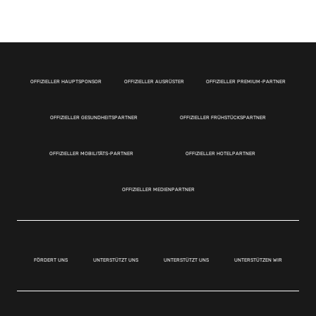
OFFIZIELLER HAUPTSPONSOR
OFFIZIELLER AUSRÜSTER
OFFIZIELLER PREMIUM-PARTNER
OFFIZIELLER GESUNDHEITSPARTNER
OFFIZIELLER FRÜHSTÜCKSPARTNER
OFFIZIELLER MOBILITÄTS-PARTNER
OFFIZIELLER HOTELPARTNER
OFFIZIELLER MEDIENPARTNER
FÖRDERT UNS
UNTERSTÜTZT UNS
UNTERSTÜTZT UNS
UNTERSTÜTZEN WIR