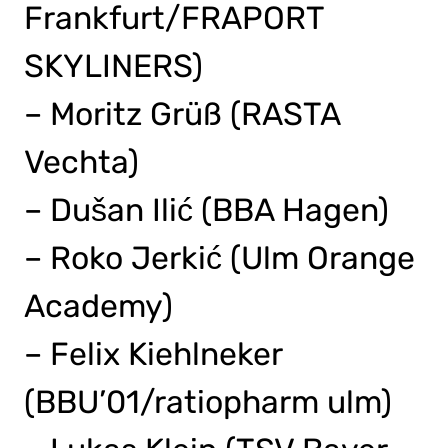
Frankfurt/FRAPORT
SKYLINERS)
– Moritz Grüß (RASTA
Vechta)
– Dušan Ilić (BBA Hagen)
– Roko Jerkić (Ulm Orange
Academy)
– Felix Kiehlneker
(BBU’01/ratiopharm ulm)