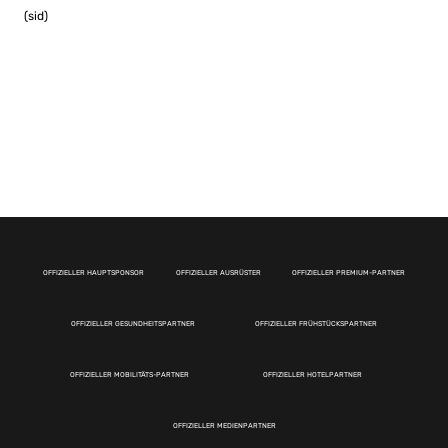
(sid)
OFFIZIELLER HAUPTSPONSOR
OFFIZIELLER AUSRÜSTER
OFFIZIELLER PREMIUM-PARTNER
OFFIZIELLER GESUNDHEITSPARTNER
OFFIZIELLER FRÜHSTÜCKSPARTNER
OFFIZIELLER MOBILITÄTS-PARTNER
OFFIZIELLER HOTELPARTNER
OFFIZIELLER MEDIENPARTNER