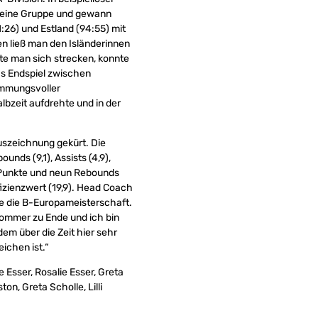
seine Gruppe und gewann
:26) und Estland (94:55) mit
n ließ man den Isländerinnen
te man sich strecken, konnte
Das Endspiel zwischen
immungsvoller
lbzeit aufdrehte und in der
uszeichnung gekürt. Die
nds (9,1), Assists (4,9),
14 Punkte und neun Rebounds
fizienzwert (19,9). Head Coach
te die B-Europameisterschaft.
 Sommer zu Ende und ich bin
em über die Zeit hier sehr
ichen ist.“
e Esser, Rosalie Esser, Greta
on, Greta Scholle, Lilli