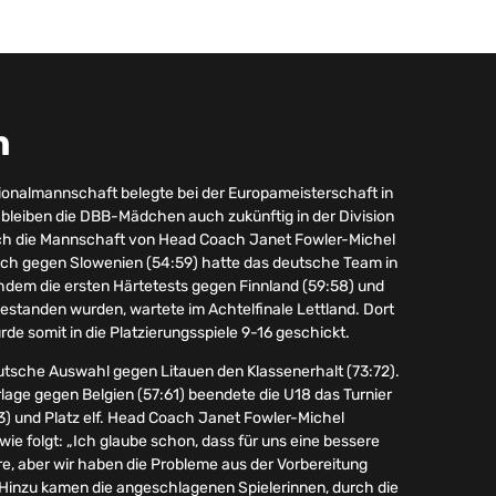
n
nalmannschaft belegte bei der Europameisterschaft in
t bleiben die DBB-Mädchen auch zukünftig in der Division
ich die Mannschaft von Head Coach Janet Fowler-Michel
lich gegen Slowenien (54:59) hatte das deutsche Team in
em die ersten Härtetests gegen Finnland (59:58) und
estanden wurden, wartete im Achtelfinale Lettland. Dort
rde somit in die Platzierungsspiele 9-16 geschickt.
deutsche Auswahl gegen Litauen den Klassenerhalt (73:72).
age gegen Belgien (57:61) beendete die U18 das Turnier
63) und Platz elf. Head Coach Janet Fowler-Michel
ie folgt: „Ich glaube schon, dass für uns eine bessere
e, aber wir haben die Probleme aus der Vorbereitung
 Hinzu kamen die angeschlagenen Spielerinnen, durch die