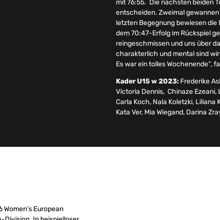
mit 76:55. Die nächsten beiden T
entscheiden. Zweimal gewannen s
letzten Begegnung bewiesen die 
dem 70:47-Erfolg im Rückspiel ge
reingeschmissen und uns über das
charakterlich und mental sind wi
Es war ein tolles Wochenende“, 
Kader U15 w 2023:
Frederike As
Victoria Dennis, Chinaze Ezeani, L
Carla Koch, Nala Koletzki, Lilian
Kata Ver, Mia Wiegand, Darina Zr
16 Women’s European
Division. In beispielloser