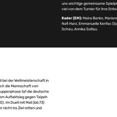
uns wichtige gemeinsame Spielpr
viel von dem Turnier für ihre En
Kader (EM):
Maira Banko, Mariann
Nafi Harz, Emmanuelle Kenfac Dju
Scheu, Annika Soltau.
bei der Weltmeisterschaft in
sich die Mannschaft von
 Gruppenphase taf die deutsche
dem Auftaktsieg gegen Taipeh
). Im Duell mit Mali (66:73)
 nicht ins Ziel retten und