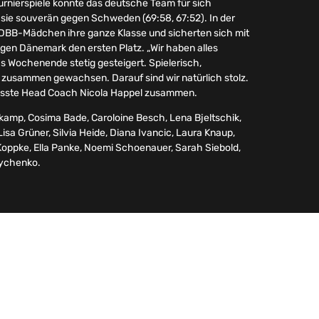
urnierspiele konnte das deutsche Team für sich
ie souverän gegen Schweden (69:58, 67:52). In der
DBB-Mädchen ihre ganze Klasse und sicherten sich mit
gen Dänemark den ersten Platz. „Wir haben alles
 Wochenende stetig gesteigert. Spielerisch,
r zusammen gewachsen. Darauf sind wir natürlich stolz.
fasste Head Coach Nicola Happel zusammen.
kamp, Cosima Bade, Caroloine Besch, Lena Bjeltschik,
isa Grüner, Silvia Heide, Diana Ivancic, Laura Knaup,
a Koppke, Ella Panke, Noemi Schoenauer, Sarah Siebold,
aychenko.