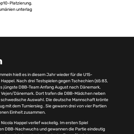
op10-Platzierung.
umänien unterlag
n
ammeln hieß es in diesem Jahr wieder für die U15-
appel. Nach drei Testspielen gegen Tschechien (65:83,
e das jüngste DBB-Team Anfang August nach Dänemark,
in Vejen/Dänemark. Dort trafen die DBB-Mädchen neben
e schwedische Auswahl. Die deutsche Mannschaft krönte
lug mit dem Turniersieg . Sie gewann drei von vier Partien
enen Einheit zusammen.
 Nicola Happel verlief wackelig. Im ersten Spiel
den DBB-Nachwuchs und gewannen die Partie eindeutig