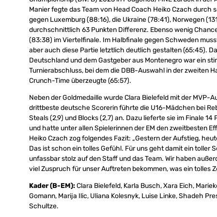
Manier fegte das Team von Head Coach Heiko Czach durch 
gegen Luxemburg (88:16), die Ukraine (78:41), Norwegen (131
durchschnittlich 63 Punkten Differenz. Ebenso wenig Chance
(83:38) im Viertelfinale. Im Halbfinale gegen Schweden muss
aber auch diese Partie letztlich deutlich gestalten (65:45). 
Deutschland und dem Gastgeber aus Montenegro war ein st
Turnierabschluss, bei dem die DBB-Auswahl in der zweiten Ha
Crunch-Time überzeugte (65:57).
Neben der Goldmedaille wurde Clara Bielefeld mit der MVP-A
drittbeste deutsche Scorerin führte die U16-Mädchen bei Rebou
Steals (2,9) und Blocks (2,7) an. Dazu lieferte sie im Finale 
und hatte unter allen Spielerinnen der EM den zweitbesten Ef
Heiko Czach zog folgendes Fazit: „Gestern der Aufstieg, heu
Das ist schon ein tolles Gefühl. Für uns geht damit ein toller
unfassbar stolz auf den Staff und das Team. Wir haben außerd
viel Zuspruch für unser Auftreten bekommen, was ein tolles Ze
Kader (B-EM):
Clara Bielefeld, Karla Busch, Xara Eich, Mariek
Gomann, Marija Ilic, Uliana Kolesnyk, Luise Linke, Shadeh Prest
Schultze.