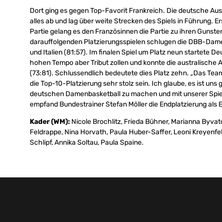
Dort ging es gegen Top-Favorit Frankreich. Die deutsche A
alles ab und lag über weite Strecken des Spiels in Führung. E
Partie gelang es den Französinnen die Partie zu ihren Gunste
darauffolgenden Platzierungsspielen schlugen die DBB-Dam
und Italien (81:57). Im finalen Spiel um Platz neun startete 
hohen Tempo aber Tribut zollen und konnte die australische 
(73:81). Schlussendlich bedeutete dies Platz zehn. „Das Tea
die Top-10-Platzierung sehr stolz sein. Ich glaube, es ist un
deutschen Damenbasketball zu machen und mit unserer Spie
empfand Bundestrainer Stefan Möller die Endplatzierung als E
Kader (WM):
Nicole Brochlitz, Frieda Bühner, Marianna Byvato
Feldrappe, Nina Horvath, Paula Huber-Saffer, Leoni Kreyenfel
Schlipf, Annika Soltau, Paula Spaine.