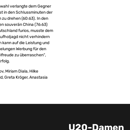
uswahl verlangte dem Gegner
rst in den Schlussminuten der
n zu drehen (60:63). In den
en souverän China (76:63)
Deutschland furios, musste dem
Aufholjagd nicht verhindern
m kann auf die Leistung und
s gelungen Werbung für den
lfreude zu überraschen“,
rfolg.
v, Miriam Diala, Hilke
d, Greta Kröger, Anastasia
U20-Damen