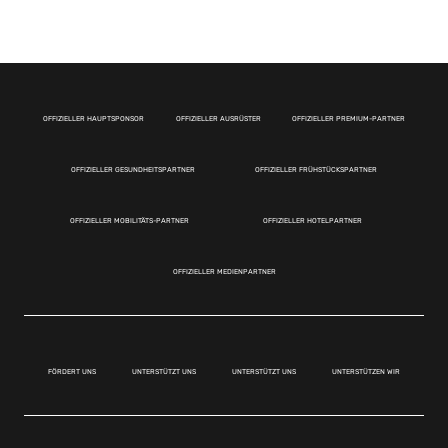
OFFIZIELLER HAUPTSPONSOR
OFFIZIELLER AUSRÜSTER
OFFIZIELLER PREMIUM-PARTNER
OFFIZIELLER GESUNDHEITSPARTNER
OFFIZIELLER FRÜHSTÜCKSPARTNER
OFFIZIELLER MOBILITÄTS-PARTNER
OFFIZIELLER HOTELPARTNER
OFFIZIELLER MEDIENPARTNER
FÖRDERT UNS
UNTERSTÜTZT UNS
UNTERSTÜTZT UNS
UNTERSTÜTZEN WIR