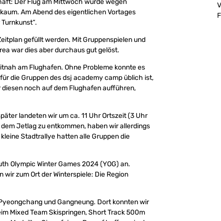
chaft: Der Flug am Mittwoch wurde wegen
V
k kaum. Am Abend des eigentlichen Vortages
F
 Turnkunst“.
itplan gefüllt werden. Mit Gruppenspielen und
ea war dies aber durchaus gut gelöst.
zeitnah am Flughafen. Ohne Probleme konnte es
für die Gruppen des dsj academy camp üblich ist,
r diesen noch auf dem Flughafen aufführen,
äter landeten wir um ca. 11 Uhr Ortszeit (3 Uhr
Um dem Jetlag zu entkommen, haben wir allerdings
kleine Stadtrallye hatten alle Gruppen die
uth Olympic Winter Games 2024 (YOG) an.
 wir zum Ort der Winterspiele: Die Region
8 Pyeongchang und Gangneung. Dort konnten wir
eim Mixed Team Skispringen, Short Track 500m