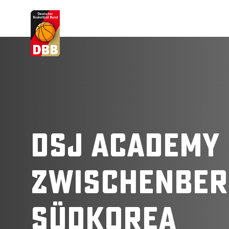
Suchvorschläge
Lorem Ipsum
Dolor Sit
Amet Valputo
dsj academy
Zwischenber
Südkorea