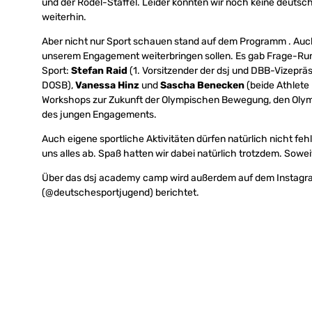
und der Rodel-Staffel. Leider konnten wir noch keine deutsch
weiterhin.
Aber nicht nur Sport schauen stand auf dem Programm . Auc
unserem Engagement weiterbringen sollen. Es gab Frage-Run
Sport:
Stefan Raid
(1. Vorsitzender der dsj und DBB-Vizepräs
DOSB),
Vanessa Hinz
und
Sascha Benecken
(beide Athlete
Workshops zur Zukunft der Olympischen Bewegung, den Oly
des jungen Engagements.
Auch eigene sportliche Aktivitäten dürfen natürlich nicht f
uns alles ab. Spaß hatten wir dabei natürlich trotzdem. Sowei
Über das dsj academy camp wird außerdem auf dem Instagr
(@deutschesportjugend) berichtet.