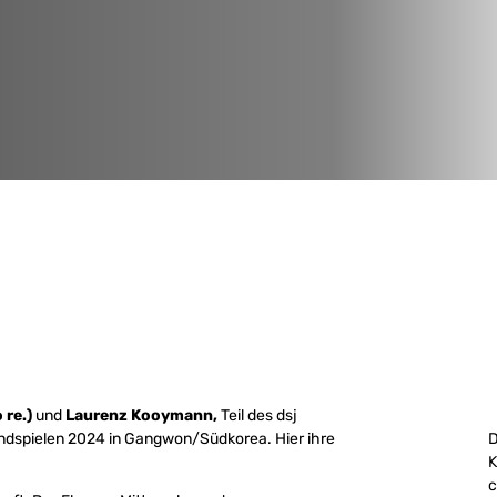
 re.)
und
Laurenz Kooymann,
Teil des dsj
dspielen 2024 in Gangwon/Südkorea. Hier ihre
D
K
c