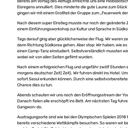
Bereits am Vortag des Abflugs erreichte uns eine Hiobsbots
Eisregens annulliert. Dies minderte die gute Laune zum Glüc
gingen wir mit einem Großteil der Gruppe zum „Feuerwerk der
Nach diesem super Einstieg musste nur noch der geänderte Ze
einem Einführungsworkshop zur Kultur und Sprache in Südkor
Tags darauf ging aber glücklicherweise der Flug. Wir waren 
dann Richtung Südkorea gehen. Aber stop: Wir haben, wie es 
einen Camp-Tanz einstudiert. Selbstverständlich mussten wi
wobei wir von allen Seiten gefilmt wurden.
Nach einem erfolgreichen Flug und ungefähr zwölf Stunden sp
morgens deutscher Zeit) Zeit). Wir fuhren direkt ins Hotel. 
sofort Seoul erkunden können. Durch eine selbstvorbereitete 
Chance dies zu tun.
Abends schauten wir uns noch den Eröffnungsstream der Yo
Danach fielen alle erschöpft ins Bett. Am nächsten Tag fuhren
Gangwon-do.
Austragungsorte sind wie bei den Olympischen Spielen 201
bereits verschiedene Wettkämpfe besuchen. So waren wir b