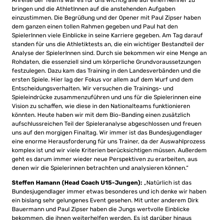
Anreise der Teams war es für uns wichtig alle auf einen Nenner zu
bringen und die AthletInnen auf die anstehenden Aufgaben
einzustimmen. Die Begrüßung und der Opener mit Paul Zipser haben
dem ganzen einen tollen Rahmen gegeben und Paul hat den
SpielerInnen viele Einblicke in seine Karriere gegeben. Am Tag darauf
standen für uns die Athletiktests an, die ein wichtiger Bestandteil der
Analyse der SpielerInnen sind. Durch sie bekommen wir eine Menge an
Rohdaten, die essenziell sind um körperliche Grundvoraussetzungen
festzulegen. Dazu kam das Training in den Landesverbänden und die
ersten Spiele. Hier lag der Fokus vor allem auf dem Wurf und dem
Entscheidungsverhalten. Wir versuchen die Trainings- und
Spieleindrücke zusammenzuführen und uns für die Spielerinnen eine
Vision zu schaffen, wie diese in den Nationalteams funktionieren
könnten. Heute haben wir mit dem Bio-Banding einen zusätzlich
aufschlussreichen Teil der Spieleranalyse abgeschlossen und freuen
uns auf den morgigen Finaltag.
Wir immer ist das Bundesjugendlager
eine enorme Herausforderung für uns Trainer, da der Auswahlprozess
komplex ist und wir viele Kriterien berücksichtigen müssen. Außerdem
geht es darum immer wieder neue Perspektiven zu erarbeiten, aus
denen wir die Spielerinnen betrachten und analysieren können.“
Steffen Hamann (Head Coach U15-Jungen):
„Natürlich ist das
Bundesjugendlager immer etwas besonderes und ich denke wir haben
ein bislang sehr gelungenes Event gesehen. Mit unter anderem Dirk
Bauermann und Paul Zipser haben die Jungs wertvolle Einblicke
bekommen, die ihnen weiterhelfen werden. Es ist darüber hinaus