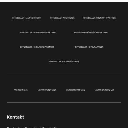
OFFIZIELLER HAUPTSPONSOR
OFFIZIELLER AUSRÜSTER
OFFIZIELLER PREMIUM-PARTNER
OFFIZIELLER GESUNDHEITSPARTNER
OFFIZIELLER FRÜHSTÜCKSPARTNER
OFFIZIELLER MOBILITÄTS-PARTNER
OFFIZIELLER HOTELPARTNER
OFFIZIELLER MEDIENPARTNER
FÖRDERT UNS
UNTERSTÜTZT UNS
UNTERSTÜTZT UNS
UNTERSTÜTZEN WIR
Kontakt