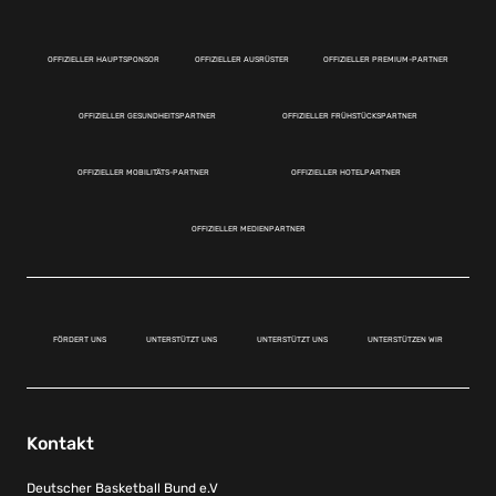
OFFIZIELLER HAUPTSPONSOR
OFFIZIELLER AUSRÜSTER
OFFIZIELLER PREMIUM-PARTNER
OFFIZIELLER GESUNDHEITSPARTNER
OFFIZIELLER FRÜHSTÜCKSPARTNER
OFFIZIELLER MOBILITÄTS-PARTNER
OFFIZIELLER HOTELPARTNER
OFFIZIELLER MEDIENPARTNER
FÖRDERT UNS
UNTERSTÜTZT UNS
UNTERSTÜTZT UNS
UNTERSTÜTZEN WIR
Kontakt
Deutscher Basketball Bund e.V