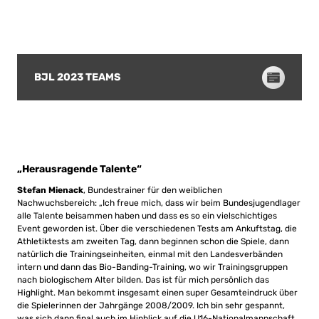
BJL 2023 TEAMS
„Herausragende Talente“
Stefan Mienack
, Bundestrainer für den weiblichen
Nachwuchsbereich: „Ich freue mich, dass wir beim Bundesjugendlager
alle Talente beisammen haben und dass es so ein vielschichtiges
Event geworden ist. Über die verschiedenen Tests am Ankuftstag, die
Athletiktests am zweiten Tag, dann beginnen schon die Spiele, dann
natürlich die Trainingseinheiten, einmal mit den Landesverbänden
intern und dann das Bio-Banding-Training, wo wir Trainingsgruppen
nach biologischem Alter bilden. Das ist für mich persönlich das
Highlight. Man bekommt insgesamt einen super Gesamteindruck über
die Spielerinnen der Jahrgänge 2008/2009. Ich bin sehr gespannt,
was sich dann final auch im Hinblick auf die U16-Nationalmannschaft