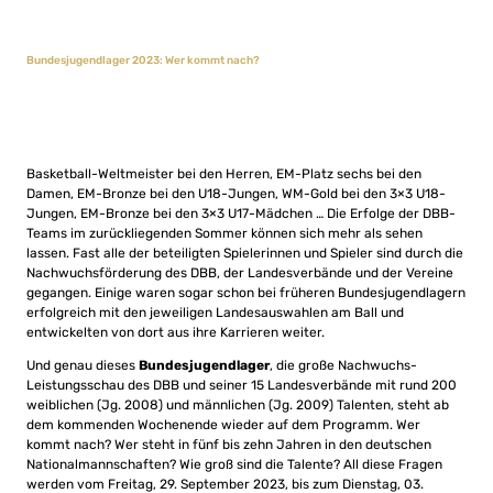
Bundesjugendlager 2023: Wer kommt nach?
Basketball-Weltmeister bei den Herren, EM-Platz sechs bei den
Damen, EM-Bronze bei den U18-Jungen, WM-Gold bei den 3×3 U18-
Jungen, EM-Bronze bei den 3×3 U17-Mädchen … Die Erfolge der DBB-
Teams im zurückliegenden Sommer können sich mehr als sehen
lassen. Fast alle der beteiligten Spielerinnen und Spieler sind durch die
Nachwuchsförderung des DBB, der Landesverbände und der Vereine
gegangen. Einige waren sogar schon bei früheren Bundesjugendlagern
erfolgreich mit den jeweiligen Landesauswahlen am Ball und
entwickelten von dort aus ihre Karrieren weiter.
Und genau dieses
Bundesjugendlager
, die große Nachwuchs-
Leistungsschau des DBB und seiner 15 Landesverbände mit rund 200
weiblichen (Jg. 2008) und männlichen (Jg. 2009) Talenten, steht ab
dem kommenden Wochenende wieder auf dem Programm. Wer
kommt nach? Wer steht in fünf bis zehn Jahren in den deutschen
Nationalmannschaften? Wie groß sind die Talente? All diese Fragen
werden vom Freitag, 29. September 2023, bis zum Dienstag, 03.