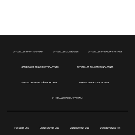
OFFIZIELLER HAUPTSPONSOR
OFFIZIELLER AUSRÜSTER
OFFIZIELLER PREMIUM-PARTNER
OFFIZIELLER GESUNDHEITSPARTNER
OFFIZIELLER FRÜHSTÜCKSPARTNER
OFFIZIELLER MOBILITÄTS-PARTNER
OFFIZIELLER HOTELPARTNER
OFFIZIELLER MEDIENPARTNER
FÖRDERT UNS
UNTERSTÜTZT UNS
UNTERSTÜTZT UNS
UNTERSTÜTZEN WIR